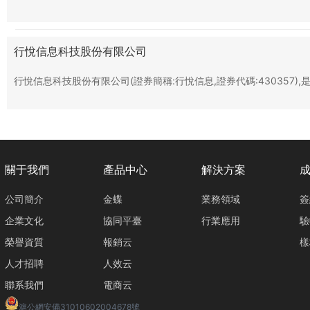
行悅信息科技股份有限公司
行悅信息科技股份有限公司(證券簡稱:行悅信息,證券代碼:430357)
關于我們
產品中心
解決方案
公司簡介
金蝶
業務領域
簽
企業文化
協同平臺
行業應用
驗
榮譽資質
報銷云
樣
人才招聘
人效云
聯系我們
電商云
滬公網安備31010602004678號