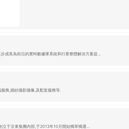
逐步成長為前沿的實時數據庫系統和行業整體解決方案提...
服務,婚紗攝影攝像,及配套服務等.
于京東集團內部,于2013年10月開始獨單獨運...